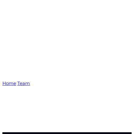
Just another WordPress site
Home
Team
Robert White